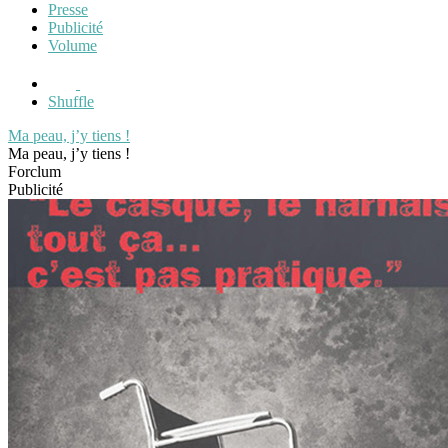
Presse
Publicité
Volume
Shuffle
Ma peau, j’y tiens !
Ma peau, j’y tiens !
Forclum
Publicité